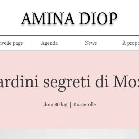
AMINA DIOP
velle page
Agenda
News
À prop
iardini segreti di Mo
dom 30 lug
  |  
Busserolle