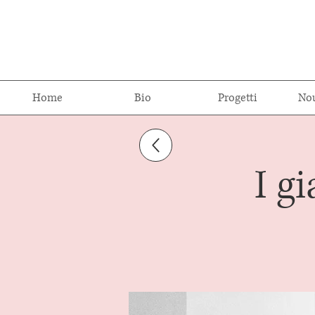
Home
Bio
Progetti
Nou
I g