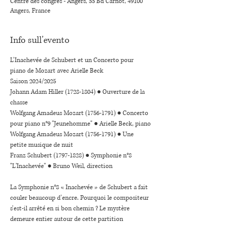
Centre des congrès - Angers, 33 Bd Carnot, 49100
Angers, France
Info sull'evento
L’Inachevée de Schubert et un Concerto pour 
piano de Mozart avec Arielle Beck
Saison 2024/2025
Johann Adam Hiller (1728-1804) ● Ouverture de la 
chasse
Wolfgang Amadeus Mozart (1756-1791) ● Concerto 
pour piano n°9 "Jeunehomme" ● Arielle Beck, piano
Wolfgang Amadeus Mozart (1756-1791) ● Une 
petite musique de nuit
Franz Schubert (1797-1828) ● Symphonie n°8 
"L'Inachevée" ● Bruno Weil, direction
La Symphonie n°8 « Inachevée » de Schubert a fait 
couler beaucoup d’encre. Pourquoi le compositeur 
s’est-il arrêté en si bon chemin ? Le mystère 
demeure entier autour de cette partition 