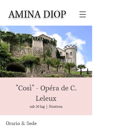
AMINA DIOP
"Così" - Opéra de C.
Leleux
sab 20 lug
  |  
Nontron
Orario & Sede