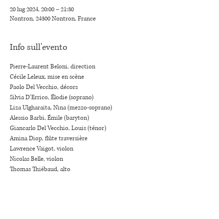
20 lug 2024, 20:00 – 21:30
Nontron, 24300 Nontron, France
Info sull'evento
Pierre-Laurent Beloni, direction
Cécile Leleux, mise en scène
Paolo Del Vecchio, décors
Silvia D’Errico, Élodie (soprano)
Liza Ulgharaita, Nina (mezzo-soprano)
Alessio Barbi, Émile (baryton)
Giancarlo Del Vecchio, Louis (ténor)
Amina Diop, flûte traversière
Lawrence Vaigot, violon
Nicolas Belle, violon
Thomas Thiébaud, alto
Julien Lepetit, violoncelle
Tim Charlier, contrebasse