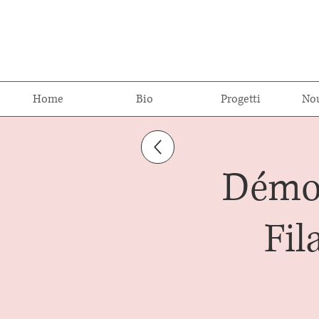
Home
Bio
Progetti
Nou
Démos
Fil