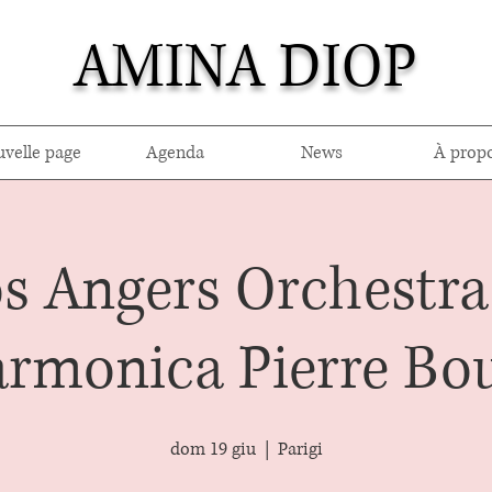
AMINA DIOP
velle page
Agenda
News
À prop
 Angers Orchestra 
armonica Pierre Bo
dom 19 giu
  |  
Parigi