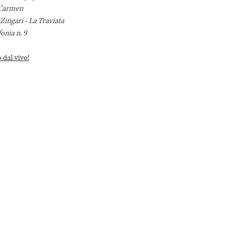
 Carmen
Zingari - La Traviata
onia n. 9 
 dal vivo!