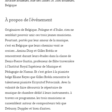
ArtBase Bruxelles, Rue des Sables 29, 1000 Bruxelles,
Belgique
À propos de l'événement
Originaires de Belgique, Pologne et d’Italie, rien ne 
semblait pouvoir unir ces trois jeunes musiciens. 
Pourtant, portés par leur amour de la musique, 
c’est en Belgique que leurs chemins vont se 
croiser…Amina Diop et Gilles Bréda se 
rencontrent durant leurs études dans la classe de 
Denis-Pierre Gustin, professeur de flûte traversière 
à l’Institut Royal Supérieur de Musique et 
Pédagogie de Namur. Et c’est grâce à la pianiste 
belge Eliane Reyes que Gilles Bréda rencontre le 
talentueux pianiste Krzysztof Potocznik. Avec la 
volonté de faire découvrir le répertoire de 
musique de chambre dédié à leurs instruments, à 
travers ce programme, les trois musiciens se 
rassemblent autour de compositeurs tels que 
Debussy, Doppler et bien d’autres.